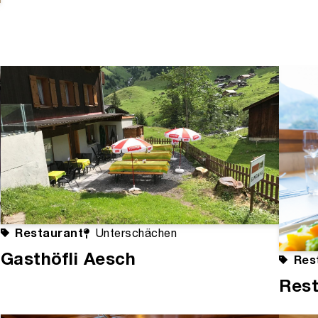
Restaurant
Unterschächen
Gasthöfli Aesch
Res
Rest