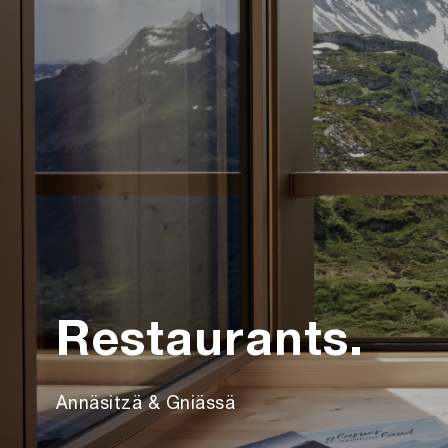
Restaurants.
Annäsitzä & Gniässä