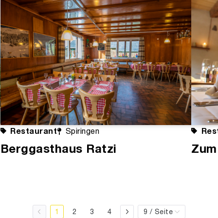
Restaurant
Res
Spiringen
Berggasthaus Ratzi
Zum
1
2
3
4
9 / Seite