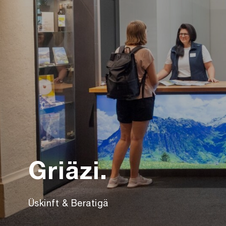
Griäzi.
Üskinft & Beratigä