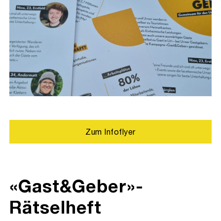
Zum Infoflyer
«Gast&Geber»-
Rätselheft