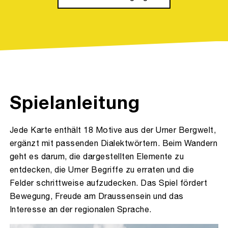
Spielanleitung
Jede Karte enthält 18 Motive aus der Urner Bergwelt,
ergänzt mit passenden Dialektwörtern. Beim Wandern
geht es darum, die dargestellten Elemente zu
entdecken, die Urner Begriffe zu erraten und die
Felder schrittweise aufzudecken. Das Spiel fördert
Bewegung, Freude am Draussensein und das
Interesse an der regionalen Sprache.