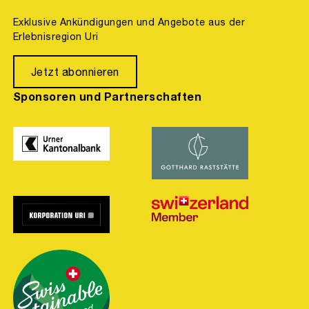
Exklusive Ankündigungen und Angebote aus der
Erlebnisregion Uri
Jetzt abonnieren
Sponsoren und Partnerschaften