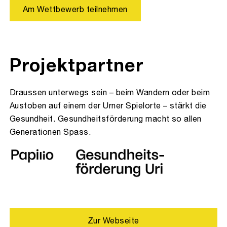
Am Wettbewerb teilnehmen
Projektpartner
Draussen unterwegs sein – beim Wandern oder beim
Austoben auf einem der Urner Spielorte – stärkt die
Gesundheit. Gesundheitsförderung macht so allen
Generationen Spass.
Zur Webseite