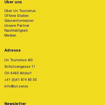
Über uns
Über Uri Tourismus
Offene Stellen
Gästeinformation
Unsere Partner
Nachhaltigkeit
Medien
Adresse
Uri Tourismus AG
Schützengasse 11
CH-6460 Altdorf
+41 (0)41 874 80 00
info@uri.swiss
Newsletter