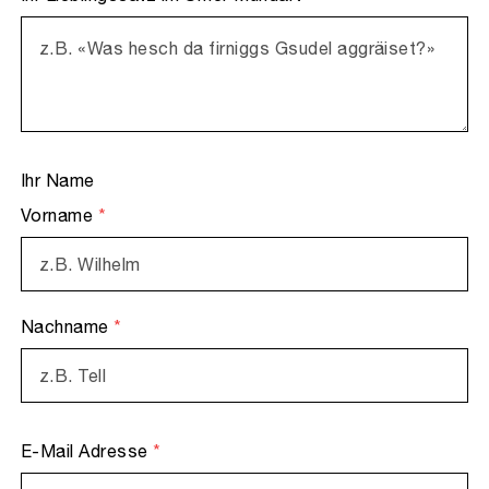
Ihr Name
Vorname
*
Nachname
*
E-Mail Adresse
*