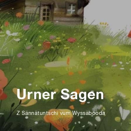
Urner Sagen
Z Sännätuntschi vum Wyssäboodä