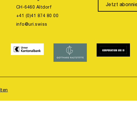
Jetzt abonni
CH-6460 Altdorf
+41 (0)41 874 80 00
info@uri.swiss
lten
concept, design & code by
binary one