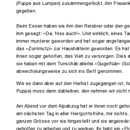
(Puppe aus Lumpen) zusammengeflickt, ihm Frauenk
gegeben.
Beim Essen haben sie ihm den Reisbrei oder den g
ihm gesagt: «Da, friss auch!». Und wirklich, eines 
immer munterer geworden und hat sogar angefangen 
das «Zurrimutzi» zur Haushälterin geworden: Es hat
ihnen sogar geholfen, das Vieh zu versorgen. Dies a
sie haben mit dem Tunschäli allerlei «Gugelfüär» (S
abwechslungsweise zu sich ins Bett genommen.
Wie es dann aber auf den Herbst zugegangen ist, h
Puppe) muss dann dableiben, den nehmen wir nicht m
Am Abend vor dem Alpabzug hat er ihnen noch gehol
am nächsten Tag in aller Herrgottsfrühe, mir nichts, 
ganzen Grösse vor sie hingestellt und sie angered
geholfen zu arbeiten und zu werken. Ihr habt ein «F