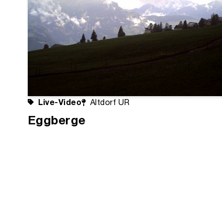
Live-Video
Altdorf UR
Eggberge