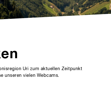
ken
ebnisregion Uri zum aktuellen Zeitpunkt
ine unseren vielen Webcams.