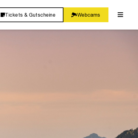
Tickets & Gutscheine
Webcams