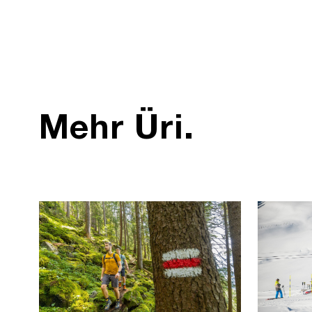
Mehr Üri.