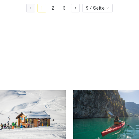
1
2
3
9 / Seite