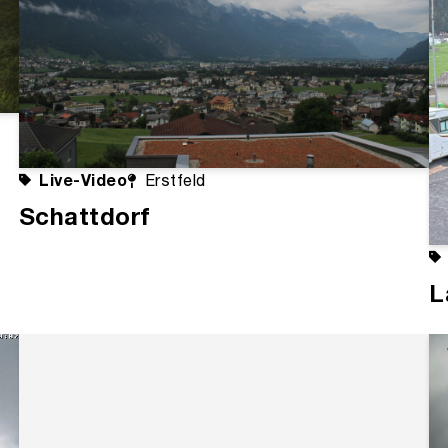
Live-Video
Erstfeld
Schattdorf
L