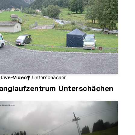
Live-Video
Unterschächen
anglaufzentrum Unterschächen