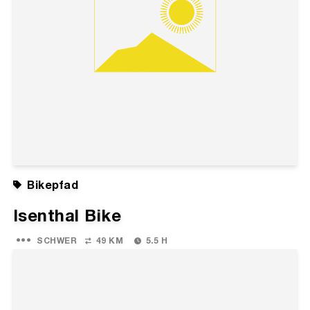
Bikepfad
Isenthal Bike
SCHWER
49 KM
5.5 H