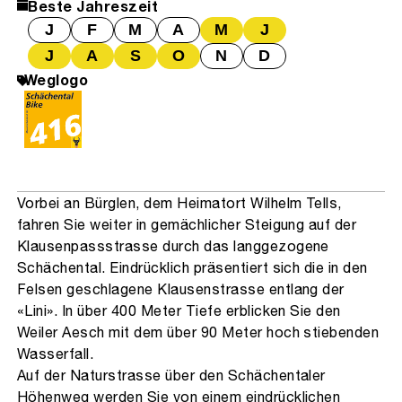
Beste Jahreszeit
J
F
M
A
M
J
J
A
S
O
N
D
Weglogo
Vorbei an Bürglen, dem Heimatort Wilhelm Tells,
fahren Sie weiter in gemächlicher Steigung auf der
Klausenpassstrasse durch das langgezogene
Schächental. Eindrücklich präsentiert sich die in den
Felsen geschlagene Klausenstrasse entlang der
«Lini». In über 400 Meter Tiefe erblicken Sie den
Weiler Aesch mit dem über 90 Meter hoch stiebenden
Wasserfall.
Auf der Naturstrasse über den Schächentaler
Höhenweg werden Sie von einem eindrücklichen