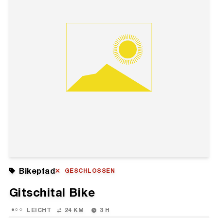
Bikepfad
GESCHLOSSEN
Gitschital Bike
LEICHT
24 KM
3 H